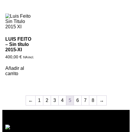
LUIS FEITO
– Sin título
2015-XI
400,00
€
IVA incl.
Añadir al
carrito
←
1
2
3
4
5
6
7
8
→