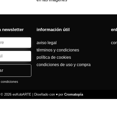
a newsletter
información útil
en
aviso legal
con
términos y condiciones
política de cookies
condiciones de uso y compra
ar
y condiciones
t © 2026 esKobARTE | Diseñado con
por
Cromatopía
♥