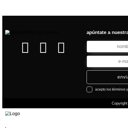
apúntate a nuestr
envi
acepto los términos 
Copyrigh