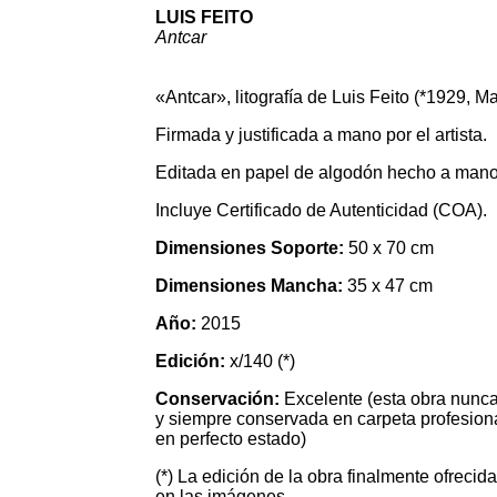
LUIS FEITO
Antcar
«Antcar», litografía de Luis Feito (*1929, Ma
Firmada y justificada a mano por el artista.
Editada en papel de algodón hecho a mano 
Incluye Certificado de Autenticidad (COA).
Dimensiones Soporte:
50 x 70 cm
Dimensiones Mancha:
35 x 47 cm
Año:
2015
Edición:
x/140 (*)
Conservación:
Excelente
(esta obra nunc
y siempre conservada en carpeta profesiona
en perfecto estado)
(*) La edición de la obra finalmente ofrecid
en las imágenes