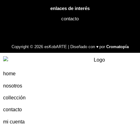
enlaces de interés
contacto
Copyright © 2026 esKobARTE | Diseñado con
por
Cromatopía
♥
home
nosotros
collección
contacto
mi cuenta