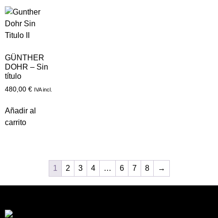
GÜNTHER
DOHR – Sin
título
480,00
€
IVA incl.
Añadir al
carrito
1
2
3
4
…
6
7
8
→