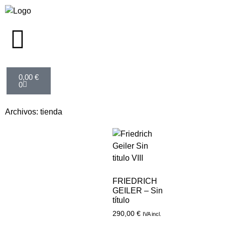
0,00
€
0
Archivos: tienda
FRIEDRICH
GEILER – Sin
título
290,00
€
IVA incl.