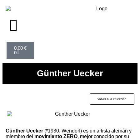
0,00
€
0
Günther Uecker
volver a la colección
Günther Uecker
(*1930, Wendorf) es un artista alemán y
miembro del
movimiento
ZERO
, mejor conocido por su