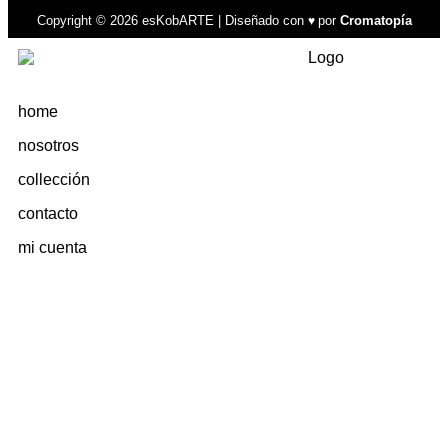
Copyright © 2026 esKobARTE | Diseñado con
por
Cromatopía
♥
home
nosotros
collección
contacto
mi cuenta