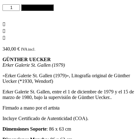
GÜNTHER
añadir al carrito
UECKER
-
Erker
Galerie
St.
Gallen
(1979)
340,00
€
IVA incl.
cantidad
GÜNTHER UECKER
Erker Galerie St. Gallen (1979)
«Erker Galerie St. Gallen (1979)», Litografía original de Günther
Uecker (*1930, Wendorf)
Erker Galerie St. Gallen, entre el 1 de diciembre de 1979 y el 15 de
marzo de 1980, bajo la supervisión de Günther Uecker..
Firmado a mano por el artista
Incluye Certificado de Autenticidad (COA).
Dimensiones Soporte
: 86 x 63 cm