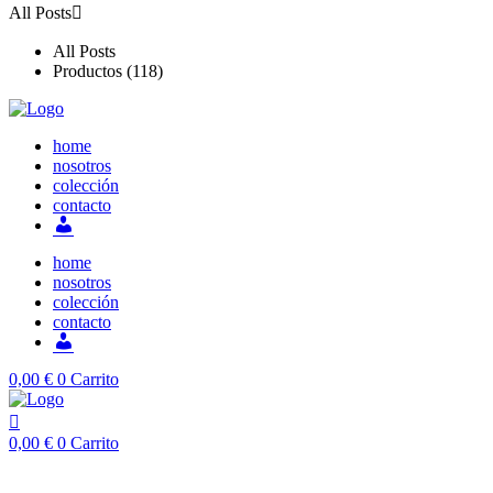
All Posts
All Posts
Productos (118)
home
nosotros
colección
contacto
Mi
cuenta
home
nosotros
colección
contacto
Mi
cuenta
0,00
€
0
Carrito
0,00
€
0
Carrito