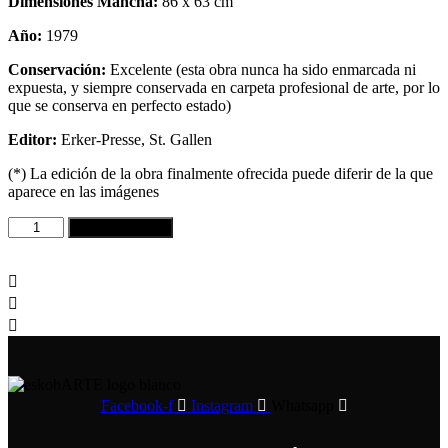
Dimensiones Mancha:
86 x 63 cm
Año:
1979
Conservación:
Excelente
(esta obra nunca ha sido enmarcada ni
expuesta, y siempre conservada en carpeta profesional de arte, por lo
que se conserva en perfecto estado)
Editor:
Erker-Presse, St. Gallen
(*) La edición de la obra finalmente ofrecida puede diferir de la que
aparece en las imágenes
GÜNTHER
añadir al carrito
UECKER
-
Erker
Galerie
St.
Gallen
(1979)
cantidad
Facebook-f
Instagram
Whatsapp