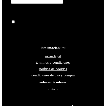
acepto los términos y condiciones
enviar
información útil
aviso legal
términos y condiciones
política de cookies
condiciones de uso y compra
enlaces de interés
contacto
Copyright © 2026 esKobARTE | Diseñado con
por
Cromatopía
♥