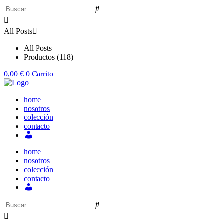
Ir
al
contenido
All Posts
All Posts
Productos (118)
0,00
€
0
Carrito
home
nosotros
colección
contacto
Mi
cuenta
home
nosotros
colección
contacto
Mi
cuenta