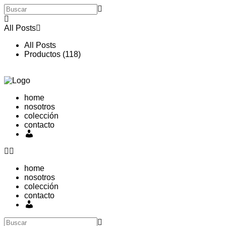
Ir
al
contenido
All Posts
All Posts
Productos (118)
0,00
€
0
Carrito
home
nosotros
colección
contacto
Mi
cuenta
home
nosotros
colección
contacto
Mi
cuenta