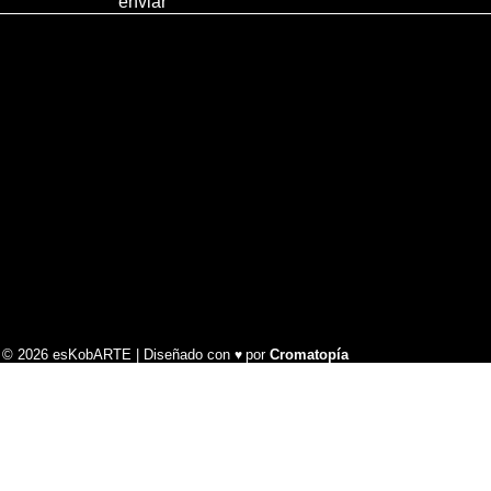
enviar
t © 2026 esKobARTE | Diseñado con
por
Cromatopía
♥