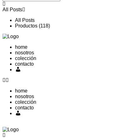
All Posts
All Posts
Productos (118)
home
nosotros
colección
contacto
Mi
cuenta
home
nosotros
colección
contacto
Mi
cuenta
0,00
€
0
Carrito