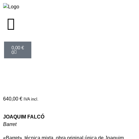
0,00
€
0
640,00
€
IVA incl.
JOAQUIM FALCÓ
Barret
«Barret», técnica mixta, obra original única de Joaquim