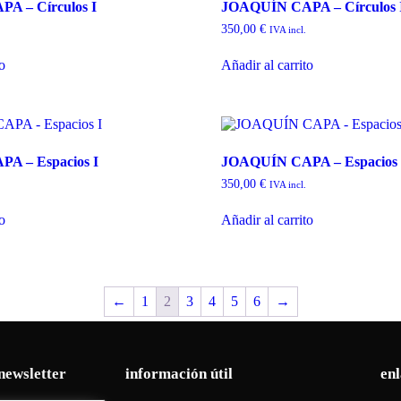
A – Círculos I
JOAQUÍN CAPA – Círculos 
350,00
€
IVA incl.
to
Añadir al carrito
A – Espacios I
JOAQUÍN CAPA – Espacios 
350,00
€
IVA incl.
to
Añadir al carrito
←
1
2
3
4
5
6
→
newsletter
información útil
enl