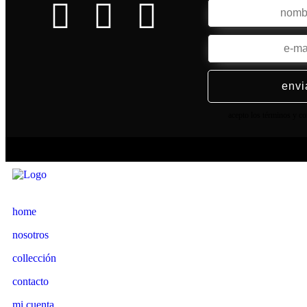
envi
acepto los términos y c
Copyrig
home
nosotros
collección
contacto
mi cuenta