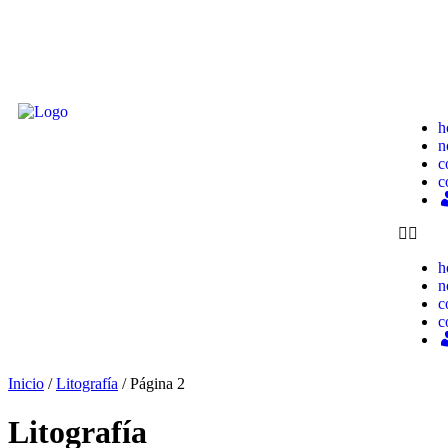
h
n
c
c
h
n
c
c
Inicio
/
Litografía
/ Página 2
Litografía