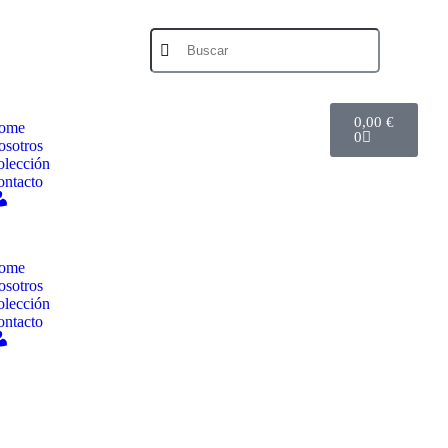
0,00
€
ome
0
osotros
olección
ontacto
Mi
cuenta
ome
osotros
olección
ontacto
Mi
cuenta