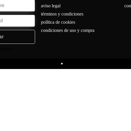
aviso legal
con
términos y condiciones
política de cookies
condiciones de uso y compra
ar
ondiciones
ht © 2026 esKobARTE | Diseñado con
por
Cromatopía
♥