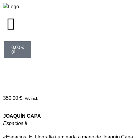
0,00
€
0
350,00
€
IVA incl.
JOAQUÍN CAPA
Espacios II
«Espacios II», litografía iluminada a mano de Joaquín Capa