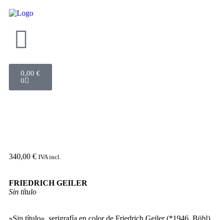
0,00
€
0
340,00
€
IVA incl.
FRIEDRICH GEILER
Sin título
«Sin título», serigrafía en color de Friedrich Geiler (*1946, Bühl)