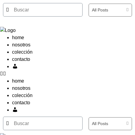
Ir
All Posts
al
contenido
0,00
€
0
Carrito
home
nosotros
colección
contacto
Mi
cuenta
home
nosotros
colección
contacto
Mi
cuenta
All Posts