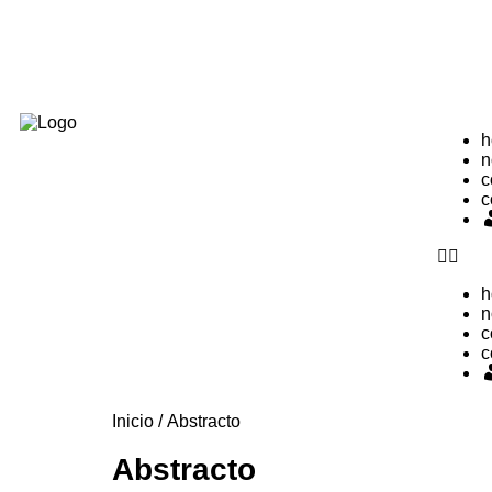
h
n
c
c
h
n
c
c
Inicio
/ Abstracto
Abstracto