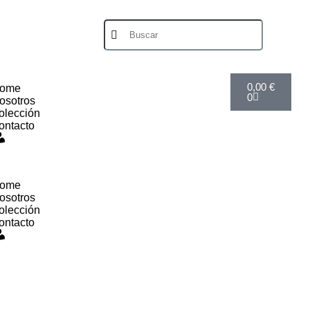
0,00
€
ome
0
osotros
olección
ontacto
Mi
cuenta
ome
osotros
olección
ontacto
Mi
cuenta