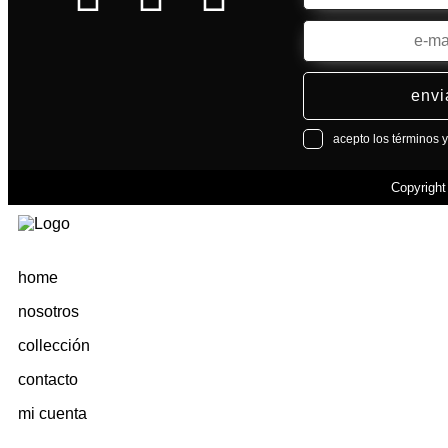
envi
acepto los términos 
Copyrigh
home
nosotros
collección
contacto
mi cuenta