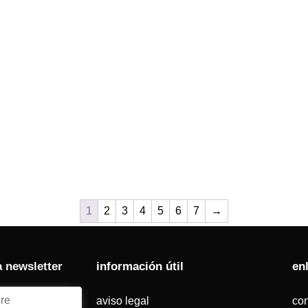
1
2
3
4
5
6
7
→
a newsletter
información útil
en
aviso legal
con