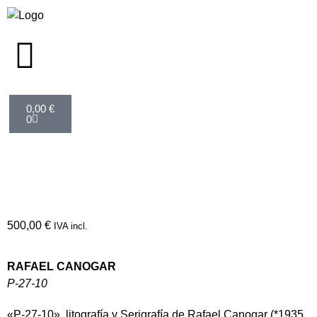
0,00
€
0
500,00
€
IVA incl.
RAFAEL CANOGAR
P-27-10
«P-27-10», litografía y Serigrafía de Rafael Canogar (*1935,