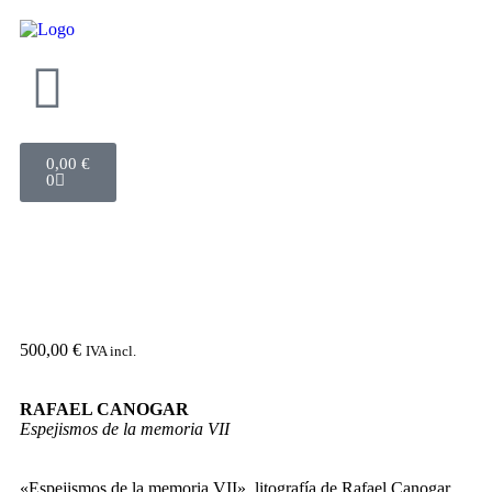
0,00
€
0
500,00
€
IVA incl.
RAFAEL CANOGAR
Espejismos de la memoria VII
«Espejismos de la memoria VII», litografía de Rafael Canogar