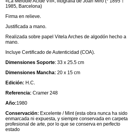
«La Mélodie Acide VII», litografía de Joan Miró (* 1895 †
1985, Barcelona)
Firma en relieve.
Justificada a mano.
Realizada sobre papel Vitela Arches de algodón hecho a
mano.
Incluye Certificado de Autenticidad (COA).
Dimensiones Soporte
: 33 x 25.5 cm
Dimensiones Mancha:
20 x 15 cm
Edición:
H.C.
Referencia:
Cramer 248
Año:
1980
Conservación:
Excelente
/ Mint
(esta obra nunca ha sido
enmarcada ni expuesta, y siempre conservada en carpeta
profesional de arte, por lo que se conserva en perfecto
estado